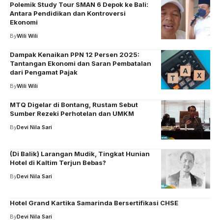
Polemik Study Tour SMAN 6 Depok ke Bali:
Antara Pendidikan dan Kontroversi
Ekonomi
By
Wili Wili
Dampak Kenaikan PPN 12 Persen 2025:
Tantangan Ekonomi dan Saran Pembatalan
dari Pengamat Pajak
By
Wili Wili
MTQ Digelar di Bontang, Rustam Sebut
Sumber Rezeki Perhotelan dan UMKM
By
Devi Nila Sari
(Di Balik) Larangan Mudik, Tingkat Hunian
Hotel di Kaltim Terjun Bebas?
By
Devi Nila Sari
Hotel Grand Kartika Samarinda Bersertifikasi CHSE
By
Devi Nila Sari