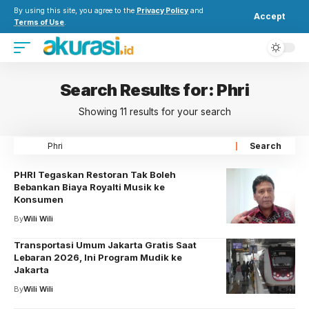
By using this site, you agree to the
Privacy Policy
and
Accept
Terms of Use
.
Search Results for: Phri
Showing 11 results for your search
PHRI Tegaskan Restoran Tak Boleh
Bebankan Biaya Royalti Musik ke
Konsumen
By
Wili Wili
Transportasi Umum Jakarta Gratis Saat
Lebaran 2026, Ini Program Mudik ke
Jakarta
By
Wili Wili