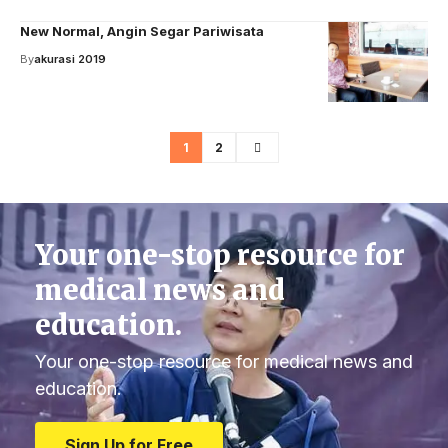
New Normal, Angin Segar Pariwisata
By
akurasi 2019
1
2
Your one-stop resource for
medical news and
education.
Your one-stop resource for medical news and
education.
Sign Up for Free